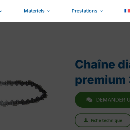
Matériels
Prestations
Chaîne d
premium 
DEMANDER U
Fiche technique