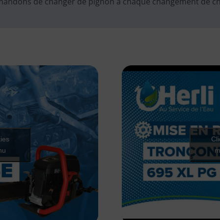
commandons de changer de pignon à chaque changement de c
ies
Cl
nu
m