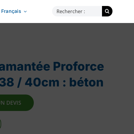
Rechercher:
Français
iamantée Proforce
38 / 40cm : béton
N DEVIS