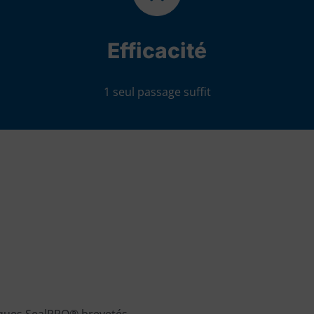
Efficacité
1 seul passage suffit
iques SealPRO® brevetés,