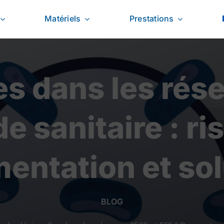
Matériels
Prestations
es dans les rés
e sanitaire : ri
entation et so
BLOG