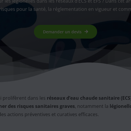
r les légionelles dans les réseaux d’ECS et EFS ? Dans cet a
s risques pour la santé, la réglementation en vigueur et comm
Demander un devis
 prolifèrent dans les
réseaux d’eau chaude sanitaire (ECS
ner des risques sanitaires graves
, notamment la
légionell
s actions préventives et curatives efficaces.