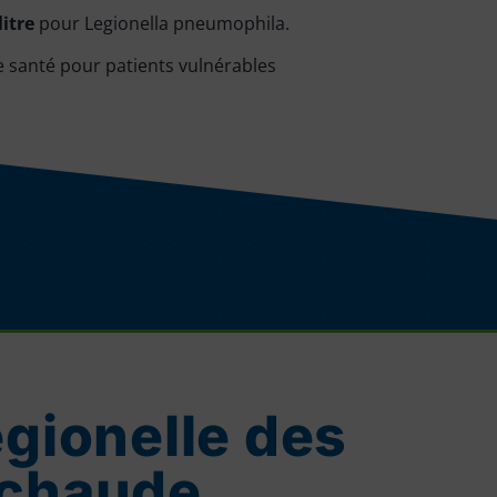
litre
pour Legionella pneumophila.
de santé pour patients vulnérables
égionelle des
 chaude