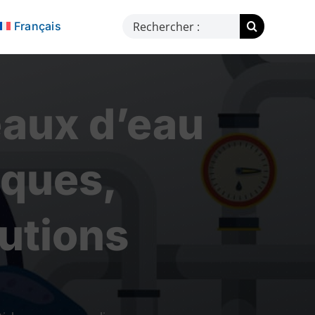
Rechercher:
Français
eaux d’eau
sques,
lutions