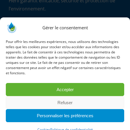
Herli garantit efficacité, sécurité et protection de
l’environnement.
«
On ne désinfecte que ce qui est propre
» – Jean
Gérer le consentement
Marcel THOMAS – fondateur de la société HERLI
Pour offrir les meilleures expériences, nous utilisons des technologies
telles que les cookies pour stocker et/ou accéder aux informations des
appareils. Le fait de consentir à ces technologies nous permettra de
traiter des données telles que le comportement de navigation ou les ID
uniques sur ce site. Le fait de ne pas consentir ou de retirer son
consentement peut avoir un effet négatif sur certaines caractéristiques
et fonctions.
Accepter
Copyright 2024 Herli SAS | All Rights Reserved
Refuser
|
Conditions générales de vente
|
Politique de
Personnaliser les préférences
confidentialité
|
Cookies
Cookies
Politique de confidentialité