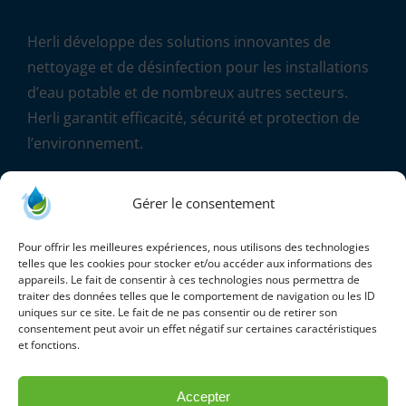
Herli développe des solutions innovantes de
nettoyage et de désinfection pour les installations
d’eau potable et de nombreux autres secteurs.
Herli garantit efficacité, sécurité et protection de
l’environnement.
«
On ne désinfecte que ce qui est propre
» – Jean
Gérer le consentement
Marcel THOMAS – fondateur de la société HERLI
Pour offrir les meilleures expériences, nous utilisons des technologies
telles que les cookies pour stocker et/ou accéder aux informations des
appareils. Le fait de consentir à ces technologies nous permettra de
traiter des données telles que le comportement de navigation ou les ID
uniques sur ce site. Le fait de ne pas consentir ou de retirer son
consentement peut avoir un effet négatif sur certaines caractéristiques
et fonctions.
Accepter