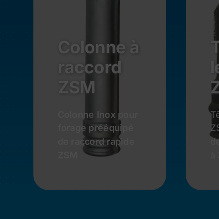
Colonne à
T
raccord
l
ZSM
Colonne Inox pour
T
forage prééquipé
Z
de raccord rapide
d
ZSM
à
Demander Un
Devis