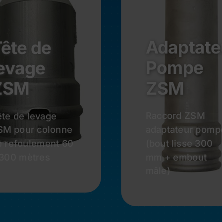
Adaptate
ête de
Pompe
evage
ZSM
ZSM
Raccord ZSM
ête de levage
adaptateur pomp
SM pour colonne
(bout lisse 300
e refoulement 60
mm + embout
 300 mètres
Demander Un
mâle)
Devis
Demander U
Devis