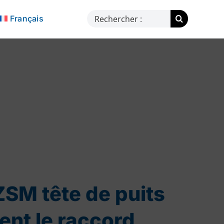
Rechercher:
Français
SM tête de puits
nt le raccord