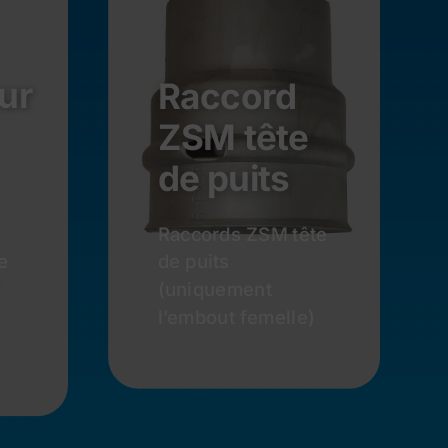
ur
Raccord
ZSM tête
de puits
Raccords ZSM tête
e
de puits
(uniquement
l’embout femelle)
Demander Un
Devis
n