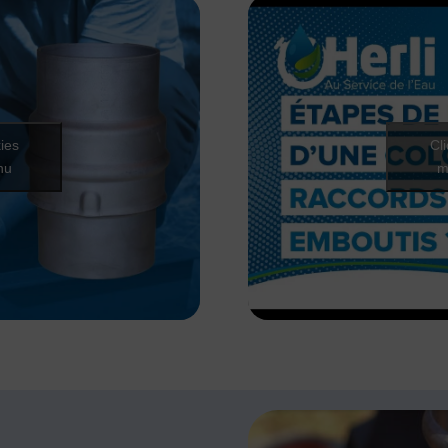
ies
Cl
nu
m