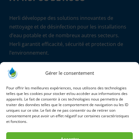
Herli développe des solutions innovantes de
nettoyage et de désinfection pour les installations
d’eau potable et de nombreux autres secteurs.
Herli garantit efficacité, sécurité et protection de
l’environnement.
«
On ne désinfecte que ce qui est propre
» – Jean
Gérer le consentement
Marcel THOMAS – fondateur de la société HERLI
Pour offrir les meilleures expériences, nous utilisons des technologies
telles que les cookies pour stocker et/ou accéder aux informations des
appareils. Le fait de consentir à ces technologies nous permettra de
traiter des données telles que le comportement de navigation ou les ID
uniques sur ce site. Le fait de ne pas consentir ou de retirer son
consentement peut avoir un effet négatif sur certaines caractéristiques
et fonctions.