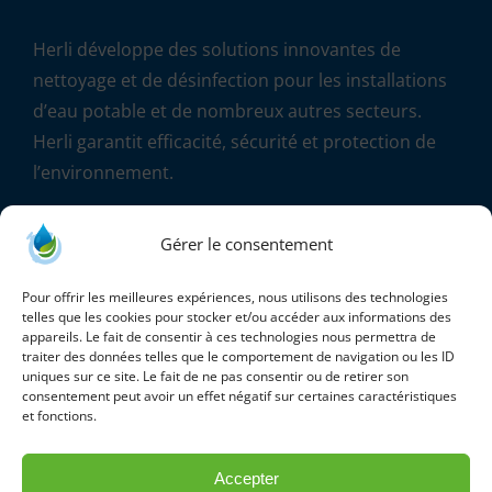
Herli développe des solutions innovantes de
nettoyage et de désinfection pour les installations
d’eau potable et de nombreux autres secteurs.
Herli garantit efficacité, sécurité et protection de
l’environnement.
«
On ne désinfecte que ce qui est propre
» – Jean
Gérer le consentement
Marcel THOMAS – fondateur de la société HERLI
Pour offrir les meilleures expériences, nous utilisons des technologies
telles que les cookies pour stocker et/ou accéder aux informations des
appareils. Le fait de consentir à ces technologies nous permettra de
traiter des données telles que le comportement de navigation ou les ID
uniques sur ce site. Le fait de ne pas consentir ou de retirer son
consentement peut avoir un effet négatif sur certaines caractéristiques
et fonctions.
Accepter