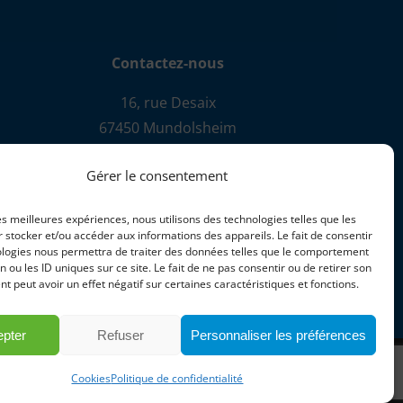
Contactez-nous
16, rue Desaix
67450 Mundolsheim
+33 (0)3 88 18 41 20
Gérer le consentement
information@herli.com
les meilleures expériences, nous utilisons des technologies telles que les
Chambre de commerce de Strasbourg
 stocker et/ou accéder aux informations des appareils. Le fait de consentir
ologies nous permettra de traiter des données telles que le comportement
B384356572
n ou les ID uniques sur ce site. Le fait de ne pas consentir ou de retirer son
TAX
 peut avoir un effet négatif sur certaines caractéristiques et fonctions.
FR76384356572
pter
Refuser
Personnaliser les préférences
LinkedIn
YouTube
Facebook
Cookies
Politique de confidentialité