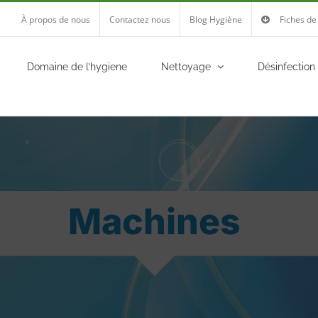
À propos de nous
Contactez nous
Blog Hygiène
Fiches de
Domaine de l’hygiene
Nettoyage
Désinfection
Machines