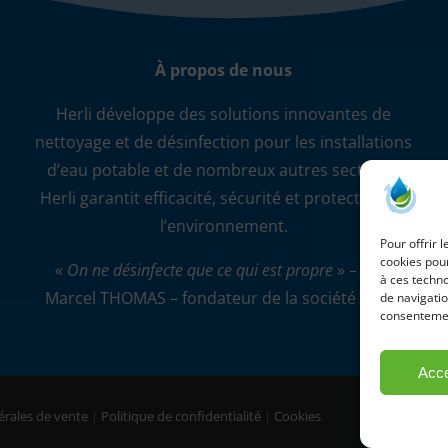
À propos de nous
Herli développe des solutions innovantes de
nettoyage et de désinfection pour les installations
d’eau potable et de nombreux autres secteurs.
Herli garantit efficacité, sécurité et protection de
l’environnement.
Pour offrir 
cookies pour
«
On ne désinfecte que ce qui est propre
» – Jean
à ces techn
Marcel THOMAS – fondateur de la société HERLI
de navigatio
consentement
Acce
érales de vente
|
Politique de confidentialité
|
Cookies