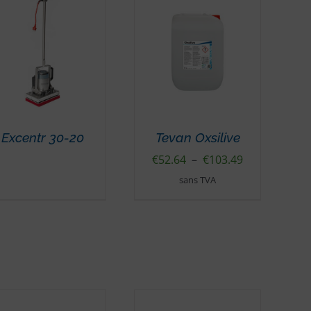
Excentr 30-20
Tevan Oxsilive
Plage
€
52.64
–
€
103.49
de
sans TVA
prix :
€52.64
à
€103.49