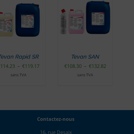
Tevan Rapid SR
Tevan SAN
Plage
Plage
€
114.23
–
€
119.17
€
108.30
–
€
132.82
de
de
sans TVA
sans TVA
prix :
prix :
€114.23
€108.30
à
à
€119.17
€132.82
Contactez-nous
16, rue Desaix