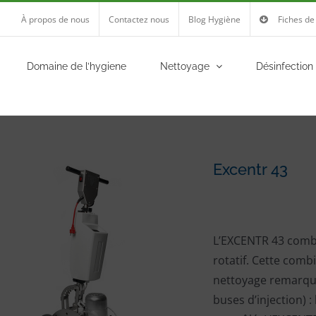
À propos de nous
Contactez nous
Blog Hygiène
Fiches de
Domaine de l’hygiene
Nettoyage
Désinfection
Excentr 43
L’EXCENTR 43 comb
rotatif. Cette comb
nettoyage remarqua
buses d’injection) :