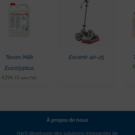
Tevan Milk
Excentr 40-25
Eucalyptus
€
294.10
sans TVA
À propos de nous
Herli développe des solutions innovantes de