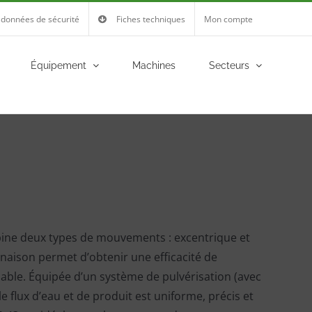
 données de sécurité
Fiches techniques
Mon compte
Équipement
Machines
Secteurs
ine deux types de mouvements : excentrique et
inaison permet d’obtenir une efficacité de
ble. Équipée d’un système de pulvérisation (avec
 le flux d’eau et de produit est uniforme, précis et