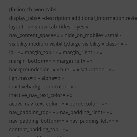
[fusion_tb_woo_tabs
display_tabs= »description,additional_information,revi
layout= » » show_tab_titles= »yes »
nav_content_space= » » hide_on_mobile= »small-
visibility,medium-visibility,large-visibility » class= » »
id= » » margin_top= » » margin_right= » »
margin_bottom= » » margin_left= » »
backgroundcolor= » » hue= » » saturation= » »
lightness= » » alpha= » »
inactivebackgroundcolor= » »
inactive_nav_text_color= » »
active_nav_text_color= » » bordercolor= » »
nav_padding_top= » » nav_padding_right= » »
nav_padding_bottom= » » nav_padding_left= » »
content_padding_top= » »