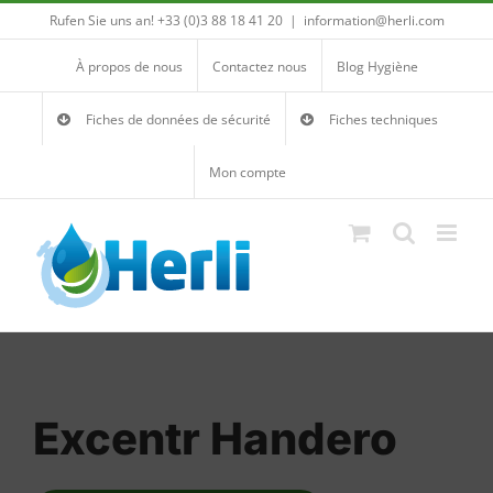
Passer
Rufen Sie uns an! +33 (0)3 88 18 41 20
|
information@herli.com
au
À propos de nous
Contactez nous
Blog Hygiène
contenu
Fiches de données de sécurité
Fiches techniques
Mon compte
Excentr Handero