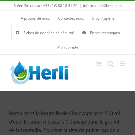
Passer
Rufen Sie uns an! +33 (0)3 88 18 41 20
|
information@herli.com
au
À propos de nous
Contactez nous
Blog Hygiène
contenu
Fiches de données de sécurité
Fiches techniques
Mon compte
Remplissez la bouteille de Cleancaps avec 500 ml
d’eau. Ensuite, mettez le Cleancap dans le goulot
de la bouteille. Poussez la tête de pulvérisation à