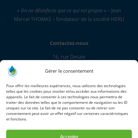
«
On ne désinfecte que ce qui est propre
» – Jean
Marcel THOMAS – fondateur de la société HERLI
Contactez-nous
16, rue Desaix
67450 Mundolsheim
Gérer le consentement
+33 (0)3 88 18 41 20
Pour offrir les meilleures expériences, nous utilisons des technologies
information@herli.com
telles que les cookies pour stocker et/ou accéder aux informations des
appareils. Le fait de consentir à ces technologies nous permettra de
Chambre de commerce de Strasbourg
traiter des données telles que le comportement de navigation ou les ID
uniques sur ce site. Le fait de ne pas consentir ou de retirer son
B384356572
consentement peut avoir un effet négatif sur certaines caractéristiques
TAX
et fonctions.
FR76384356572
Accepter