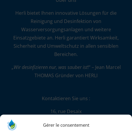
Über uns
Herli bietet Ihnen innovative Lösungen für die
Reinigung und Desinfektion von
Wasserversorgungsanlagen und weitere
Einsatzgebiete an. Herli garantiert Wirksamkeit,
Sicherheit und Umweltschutz in allen sensiblen
Bereichen.
„
Wir desinfizieren nur, was sauber ist
!“ – Jean Marcel
THOMAS Gründer von HERLI
Kontaktieren Sie uns :
16, rue Desaix
67450 Mundolsheim
Gérer le consentement