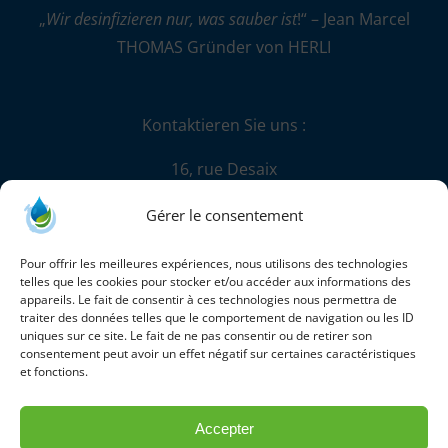
„
Wir desinfizieren nur, was sauber ist
!“ – Jean Marcel
THOMAS Gründer von HERLI
Kontaktieren Sie uns :
16, rue Desaix
67450 Mundolsheim
Gérer le consentement
+33 (0)3 88 18 41 20
Pour offrir les meilleures expériences, nous utilisons des technologies
information@herli.com
telles que les cookies pour stocker et/ou accéder aux informations des
appareils. Le fait de consentir à ces technologies nous permettra de
Handelskammer Straßburg
traiter des données telles que le comportement de navigation ou les ID
uniques sur ce site. Le fait de ne pas consentir ou de retirer son
B384356572
consentement peut avoir un effet négatif sur certaines caractéristiques
Umsatzsteuer-Identifikationsnummer:
et fonctions.
FR76384356572
Accepter