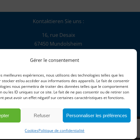
Kontaktieren Sie uns :
16, rue Desaix
67450 Mundolsheim
+33 (0)3 88 18 41 20
Gérer le consentement
information@herli.com
les meilleures expériences, nous utilisons des technologies telles que les
Handelskammer Straßburg
 stocker et/ou accéder aux informations des appareils. Le fait de consentir
ologies nous permettra de traiter des données telles que le comportement
B384356572
n ou les ID uniques sur ce site. Le fait de ne pas consentir ou de retirer son
Umsatzsteuer-Identifikationsnummer:
 peut avoir un effet négatif sur certaines caractéristiques et fonctions.
FR76384356572
pter
Refuser
Personnaliser les préférences
LinkedIn
YouTube
Facebook
Cookies
Politique de confidentialité