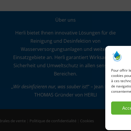
Über uns
Herli bietet Ihnen innovative Lösungen für die
Reinigung und Desinfektion von
Wasserversorgungsanlagen und weitere
Einsatzgebiete an. Herli garantiert Wirksamkeit,
Sicherheit und Umweltschutz in allen sensiblen
Pour offrir 
Bereichen.
cookies pour
à ces techn
„
Wir desinfizieren nur, was sauber ist
!“ – Jean Marcel
de navigatio
consentement
THOMAS Gründer von HERLI
Acce
érales de vente
|
Politique de confidentialité
|
Cookies