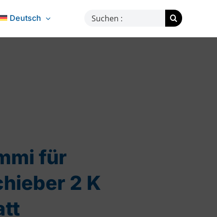
Suche
Deutsch
nach:
mmi für
hieber 2 K
tt