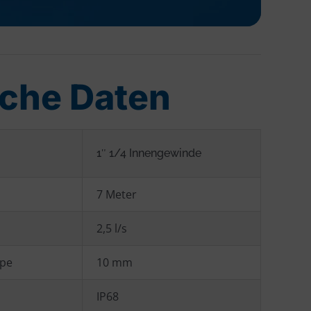
che Daten
1″ 1/4 Innengewinde
7 Meter
2,5 l/s
mpe
10 mm
IP68