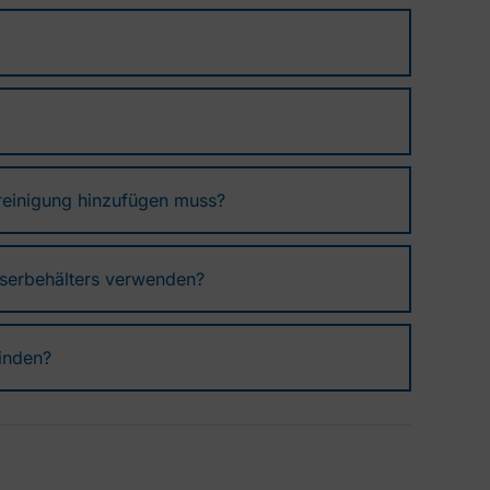
 reinigung hinzufügen muss?
sserbehälters verwenden?
inden?