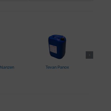
hlanzen
Tevan Panox
Herl